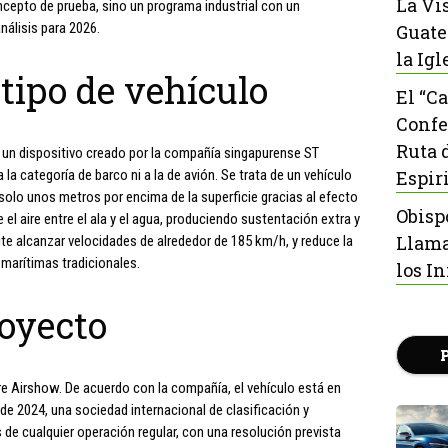
La Vi
cepto de prueba, sino un programa industrial con un
nálisis para 2026.
Guate
la Igl
 tipo de vehículo
El “C
Confe
Ruta 
er, un dispositivo creado por la compañía singapurense ST
la categoría de barco ni a la de avión. Se trata de un vehículo
Espir
solo unos metros por encima de la superficie gracias al efecto
Obisp
 aire entre el ala y el agua, produciendo sustentación extra y
Llama
ite alcanzar velocidades de alrededor de 185 km/h, y reduce la
 marítimas tradicionales.
los I
royecto
re Airshow. De acuerdo con la compañía, el vehículo está en
de 2024, una sociedad internacional de clasificación y
s de cualquier operación regular, con una resolución prevista