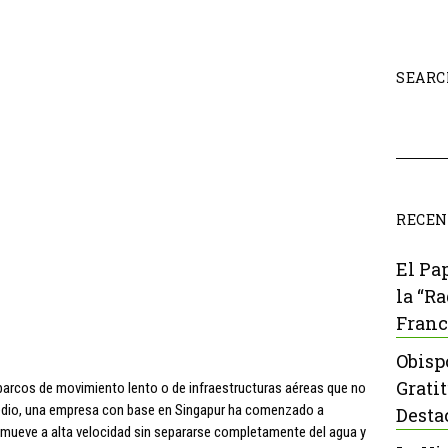
SEARC
RECEN
El Pa
la “R
Franc
Obisp
Grati
arcos de movimiento lento o de infraestructuras aéreas que no
medio, una empresa con base en Singapur ha comenzado a
Desta
e mueve a alta velocidad sin separarse completamente del agua y