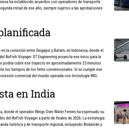
presa ha establecido acuerdos con operadores de transporte
 segunda mitad de ese año, siempre sujetos a las aprobaciones
planificada
 en la conexión entre Singapur y Batam, en Indonesia, donde el
l AirFish Voyager. ST Engineering proyecta ese inicio para la
ulo podría cubrir ese trayecto en aproximadamente 25 minutos
te los tiempos de los ferris convencionales. Si se cumple ese
a conexión comercial del mundo operada con tecnología WIG.
sta en India
ia, donde el operador Wings Over Water Ferries ha expresado su
des del AirFish Voyager a partir de finales de 2026. La estrategia
manda turística y de transporte regional, incluyendo Andamán y