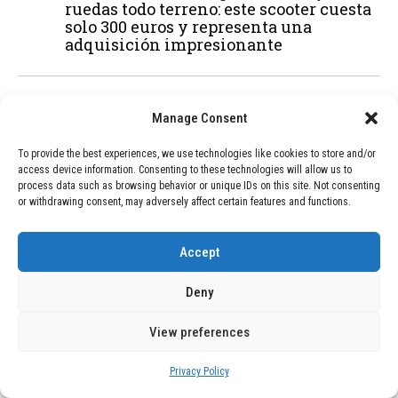
ruedas todo terreno: este scooter cuesta
solo 300 euros y representa una
adquisición impresionante
03
BLOG
December 24, 2025
Manage Consent
GAME se Une a la Oferta de Balizas V16
Geolocalizadas, Obligatorias a Partir de
To provide the best experiences, we use technologies like cookies to store and/or
2026
access device information. Consenting to these technologies will allow us to
process data such as browsing behavior or unique IDs on this site. Not consenting
or withdrawing consent, may adversely affect certain features and functions.
04
BLOG
December 24, 2025
Devastadora Explosión en Residencia
Accept
de Ancianos de Pensilvania Deja al
Menos Dos Víctimas Fatales
Deny
View preferences
ADVERTISEMENT
Privacy Policy