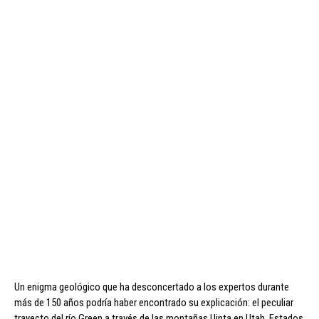
Un enigma geológico que ha desconcertado a los expertos durante
más de 150 años podría haber encontrado su explicación: el peculiar
trayecto del río Green a través de las montañas Uinta en Utah, Estados