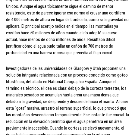
Unidos. Aunque el agua típicamente sigue el camino de menor
resistencia, este río parece ignorar esa norma al cruzar una cordillera
de 4.000 metros de altura en lugar de bordearla, como si la gravedad no
aplicara. El principal acertijo radica en el tiempo: las montañas ya
existían hace 50 millones de años cuando el río adoptó su curso
actual, hace menos de ocho millones de años. Resultaba difícil
justificar cómo el agua pudo tallar un cañón de 700 metros de
profundidad en una barrera rocosa que precedía al flujo inicial.
Investigadores de las universidades de Glasgow y Utah proponen una
solución intrigante relacionada con un proceso conocido como goteo
litosférico, detallado en National Geographic España. Aunque el
término es técnico, el idea es clara: debajo de la corteza terrestre, los
minerales pesados se acumulan hasta crear una masa densa que,
debido a la gravedad, se desprende y desciende hacia el manto. Al caer
esta “gota” masiva, arrastró el terreno superficial, lo que provocó que
las montañas descendieran temporalmente. Ese instante fue crucial: la
reducción en la elevación permitió que el agua penetrara en un área
previamente inaccesible. Cuando la corteza se elevó nuevamente, el
río ya había erosionado su canal y permaneció en la ruta que