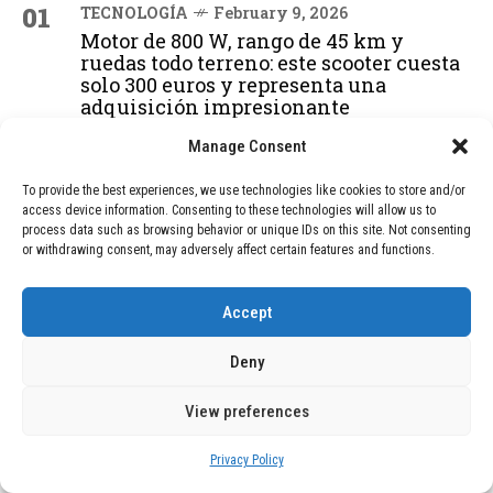
01
TECNOLOGÍA
February 9, 2026
Motor de 800 W, rango de 45 km y
ruedas todo terreno: este scooter cuesta
solo 300 euros y representa una
adquisición impresionante
Manage Consent
02
TECNOLOGÍA
December 24, 2025
To provide the best experiences, we use technologies like cookies to store and/or
Vídeo impactante: BYD revela en
access device information. Consenting to these technologies will allow us to
grabación cómo añadir 400 km de rango
process data such as browsing behavior or unique IDs on this site. Not consenting
or withdrawing consent, may adversely affect certain features and functions.
en apenas 5 minutos de carga
Accept
03
BLOG
December 24, 2025
GAME se Une a la Oferta de Balizas V16
Deny
Geolocalizadas, Obligatorias a Partir de
2026
View preferences
Privacy Policy
04
BLOG
December 24, 2025