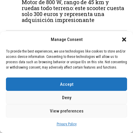
Motor de 800 W, rango de 45 km y
ruedas todo terreno: este scooter cuesta
solo 300 euros y representa una
adquisición impresionante
Manage Consent
03
BLOG
December 24, 2025
GAME se Une a la Oferta de Balizas V16
To provide the best experiences, we use technologies like cookies to store and/or
Geolocalizadas, Obligatorias a Partir de
access device information. Consenting to these technologies will allow us to
2026
process data such as browsing behavior or unique IDs on this site. Not consenting
or withdrawing consent, may adversely affect certain features and functions.
04
BLOG
December 24, 2025
Accept
Devastadora Explosión en Residencia
de Ancianos de Pensilvania Deja al
Deny
Menos Dos Víctimas Fatales
View preferences
ADVERTISEMENT
Privacy Policy