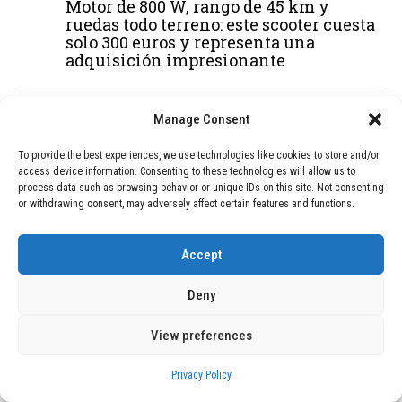
Motor de 800 W, rango de 45 km y
ruedas todo terreno: este scooter cuesta
solo 300 euros y representa una
adquisición impresionante
Manage Consent
03
BLOG
December 24, 2025
GAME se Une a la Oferta de Balizas V16
To provide the best experiences, we use technologies like cookies to store and/or
Geolocalizadas, Obligatorias a Partir de
access device information. Consenting to these technologies will allow us to
2026
process data such as browsing behavior or unique IDs on this site. Not consenting
or withdrawing consent, may adversely affect certain features and functions.
04
BLOG
December 24, 2025
Accept
Devastadora Explosión en Residencia
de Ancianos de Pensilvania Deja al
Deny
Menos Dos Víctimas Fatales
View preferences
ADVERTISEMENT
Privacy Policy