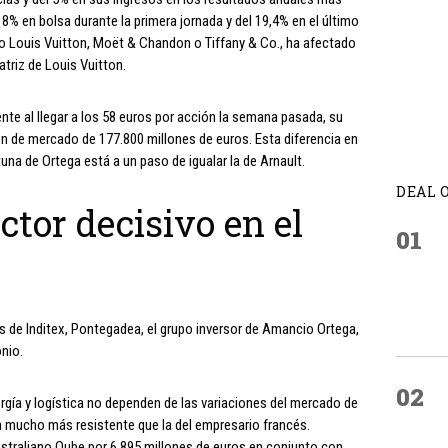
 8% en bolsa durante la primera jornada y del 19,4% en el último
mo Louis Vuitton, Moët & Chandon o Tiffany & Co., ha afectado
atriz de Louis Vuitton.
te al llegar a los 58 euros por acción la semana pasada, su
ón de mercado de 177.800 millones de euros. Esta diferencia en
una de Ortega está a un paso de igualar la de Arnault.
DEAL 
ctor decisivo en el
01
s de Inditex, Pontegadea, el grupo inversor de Amancio Ortega,
nio.
02
rgía y logística no dependen de las variaciones del mercado de
ea mucho más resistente que la del empresario francés.
straliano Qube por 6.895 millones de euros en conjunto con