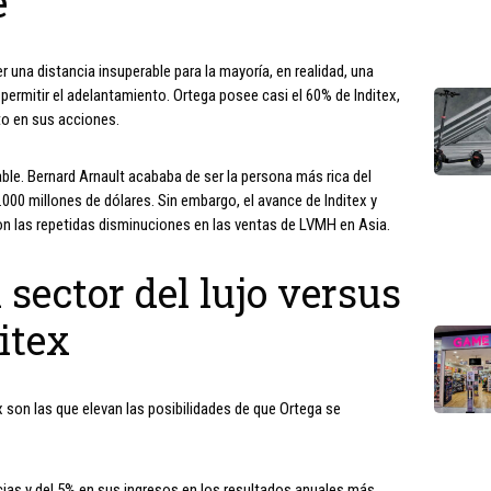
e
 una distancia insuperable para la mayoría, en realidad, una
permitir el adelantamiento. Ortega posee casi el 60% de Inditex,
to en sus acciones.
ble. Bernard Arnault acababa de ser la persona más rica del
0.000 millones de dólares. Sin embargo, el avance de Inditex y
on las repetidas disminuciones en las ventas de LVMH en Asia.
 sector del lujo versus
itex
 son las que elevan las posibilidades de que Ortega se
ias y del 5% en sus ingresos en los resultados anuales más