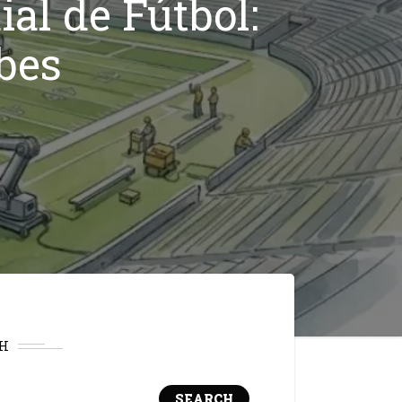
al de Fútbol:
bes
H
SEARCH