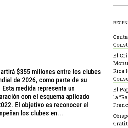
RECEN
Ceuta
Const
El Cr
Monu
Rica 
artirá $355 millones entre los clubes
Conse
ndial de 2026, como parte de su
 Esta medida representa un
El Pa
aración con el esquema aplicado
la “R
2022. El objetivo es reconocer el
Franc
peñan los clubes en...
Obisp
Grati