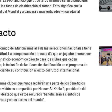
al. La FIFA anunció que otros $100 millones serán distribuidos
las fases de clasificación al torneo. Esto significa que la
 del Mundial y alcanzará a más entidades vinculadas al
acto
onómico del Mundial más allá de las selecciones nacionales tiene
 fútbol. La compensación por cada día que un jugador permanece
beneficio económico directo para los clubes que ceden
 la inclusión de las fases de clasificación en el programa de
endo su contribución al éxito del fútbol internacional.
 “más clubes que nunca recibirán una parte de los beneficios
visión es compartida por Nasser Al-Khelaifi, presidente del
n destacó que estos recursos “beneficiarán a cientos de
opa y otras partes del mundo”.