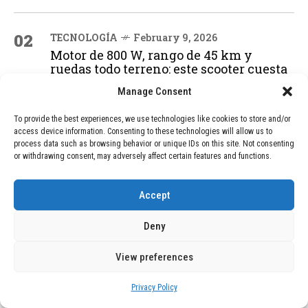
02
TECNOLOGÍA
February 9, 2026
Motor de 800 W, rango de 45 km y
ruedas todo terreno: este scooter cuesta
solo 300 euros y representa una
Manage Consent
adquisición impresionante
To provide the best experiences, we use technologies like cookies to store and/or
access device information. Consenting to these technologies will allow us to
03
process data such as browsing behavior or unique IDs on this site. Not consenting
BLOG
December 24, 2025
or withdrawing consent, may adversely affect certain features and functions.
GAME se Une a la Oferta de Balizas V16
Geolocalizadas, Obligatorias a Partir de
2026
Accept
Deny
04
BLOG
December 24, 2025
Devastadora Explosión en Residencia
View preferences
de Ancianos de Pensilvania Deja al
Menos Dos Víctimas Fatales
Privacy Policy