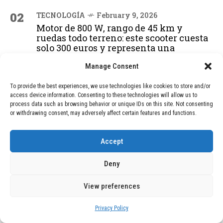
02
TECNOLOGÍA
February 9, 2026
Motor de 800 W, rango de 45 km y
ruedas todo terreno: este scooter cuesta
solo 300 euros y representa una
adquisición impresionante
Manage Consent
To provide the best experiences, we use technologies like cookies to store and/or
03
BLOG
December 24, 2025
access device information. Consenting to these technologies will allow us to
GAME se Une a la Oferta de Balizas V16
process data such as browsing behavior or unique IDs on this site. Not consenting
or withdrawing consent, may adversely affect certain features and functions.
Geolocalizadas, Obligatorias a Partir de
2026
Accept
04
BLOG
December 24, 2025
Deny
Devastadora Explosión en Residencia
de Ancianos de Pensilvania Deja al
View preferences
Menos Dos Víctimas Fatales
Privacy Policy