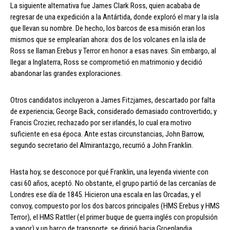
La siguiente alternativa fue James Clark Ross, quien acababa de
regresar de una expedición a la Antártida, donde exploró el mar y la isla
que llevan su nombre. De hecho, los barcos de esa misión eran los
mismos que se emplearían ahora: dos de los volcanes en la isla de
Ross se llaman Erebus y Terror en honor a esas naves. Sin embargo, al
llegar a Inglaterra, Ross se comprometió en matrimonio y decidió
abandonar las grandes exploraciones.
Otros candidatos incluyeron a James Fitzjames, descartado por falta
de experiencia; George Back, considerado demasiado controvertido; y
Francis Crozier, rechazado por ser irlandés, lo cual era motivo
suficiente en esa época. Ante estas circunstancias, John Barrow,
segundo secretario del Almirantazgo, recurrió a John Franklin.
Hasta hoy, se desconoce por qué Franklin, una leyenda viviente con
casi 60 años, aceptó. No obstante, el grupo partió de las cercanías de
Londres ese día de 1845. Hicieron una escala en las Orcadas, y el
convoy, compuesto por los dos barcos principales (HMS Erebus y HMS
Terror), el HMS Rattler (el primer buque de guerra inglés con propulsión
a vapor) y un barco de transporte, se dirigió hacia Groenlandia.