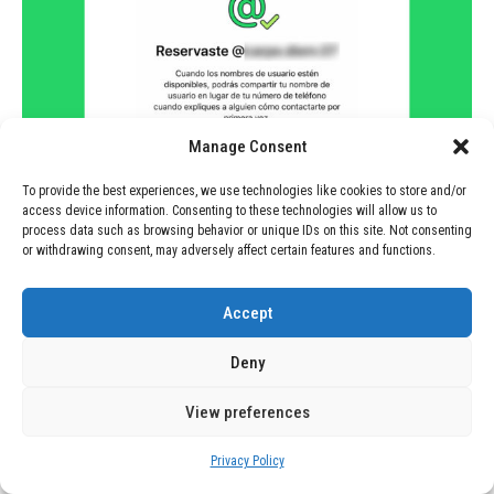
Manage Consent
To provide the best experiences, we use technologies like cookies to store and/or
TECNOLOGÍA
June 29, 2026
access device information. Consenting to these technologies will allow us to
process data such as browsing behavior or unique IDs on this site. Not consenting
# Reserva de Nombres de Usuario en
or withdrawing consent, may adversely affect certain features and functions.
WhatsApp: Una Guía Práctica
Accept
TECNOLOGÍA
June 29, 2026
Deny
# Innovación en la Industria: Un
Perro-Robot Revoluciona la
View preferences
Inspección de Zonas Peligrosas
Privacy Policy