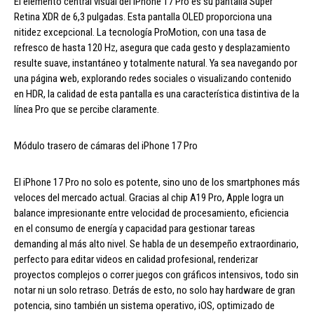
El elemento central visual del iPhone 17 Pro es su pantalla Super
Retina XDR de 6,3 pulgadas. Esta pantalla OLED proporciona una
nitidez excepcional. La tecnología ProMotion, con una tasa de
refresco de hasta 120 Hz, asegura que cada gesto y desplazamiento
resulte suave, instantáneo y totalmente natural. Ya sea navegando por
una página web, explorando redes sociales o visualizando contenido
en HDR, la calidad de esta pantalla es una característica distintiva de la
línea Pro que se percibe claramente.
Módulo trasero de cámaras del iPhone 17 Pro
El iPhone 17 Pro no solo es potente, sino uno de los smartphones más
veloces del mercado actual. Gracias al chip A19 Pro, Apple logra un
balance impresionante entre velocidad de procesamiento, eficiencia
en el consumo de energía y capacidad para gestionar tareas
demanding al más alto nivel. Se habla de un desempeño extraordinario,
perfecto para editar videos en calidad profesional, renderizar
proyectos complejos o correr juegos con gráficos intensivos, todo sin
notar ni un solo retraso. Detrás de esto, no solo hay hardware de gran
potencia, sino también un sistema operativo, iOS, optimizado de