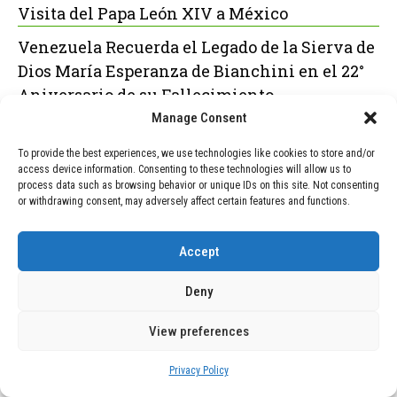
Visita del Papa León XIV a México
Venezuela Recuerda el Legado de la Sierva de
Dios María Esperanza de Bianchini en el 22°
Aniversario de su Fallecimiento
Manage Consent
Acuerdo Histórico: Hospital Infantil de Texas
Abandona Procedimientos de “Rechazo del
To provide the best experiences, we use technologies like cookies to store and/or
access device information. Consenting to these technologies will allow us to
Sexo” en Menores
process data such as browsing behavior or unique IDs on this site. Not consenting
or withdrawing consent, may adversely affect certain features and functions.
Accept
POPULAR
RECENT
Deny
TECNOLOGÍA
December 24, 2025
Vídeo impactante: BYD revela en
View preferences
grabación cómo añadir 400 km de
rango en apenas 5 minutos de carga
Privacy Policy