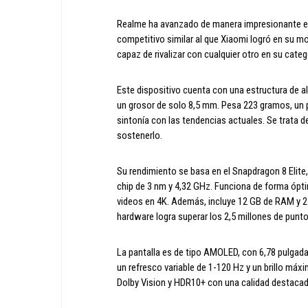
Realme ha avanzado de manera impresionante en
competitivo similar al que Xiaomi logró en su 
capaz de rivalizar con cualquier otro en su categ
Este dispositivo cuenta con una estructura de al
un grosor de solo 8,5 mm. Pesa 223 gramos, un
sintonía con las tendencias actuales. Se trata 
sostenerlo.
Su rendimiento se basa en el Snapdragon 8 Elite
chip de 3 nm y 4,32 GHz. Funciona de forma ópti
videos en 4K. Además, incluye 12 GB de RAM y 2
hardware logra superar los 2,5 millones de punt
La pantalla es de tipo AMOLED, con 6,78 pulgada
un refresco variable de 1-120 Hz y un brillo máx
Dolby Vision y HDR10+ con una calidad destacad