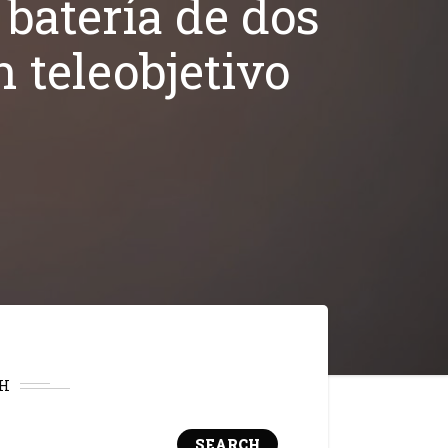
 batería de dos
 teleobjetivo
H
SEARCH