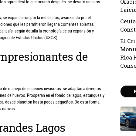
Oraci
e sorprenderá lo que ocurrió después: se desató un caos.
Laici
, se expandieron por la red de ríos, avanzando por el
Ceuta
iones que les permitieron llegar a corrientes abiertas.
Const
l país, según detalla la cronología de su expansión y
lógico de Estados Unidos (USGS).
El Cr
Monu
impresionantes de
Rica 
Conse
co de manejo de especies invasoras: se adaptan a diversos
ones de huevos. Prosperan en el fondo de lagos, estanques y
ica, desde plancton hasta peces pequeños. De esta forma,
 nativas.
 Grandes Lagos