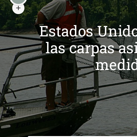
Estados Unido
las carpas as
medida