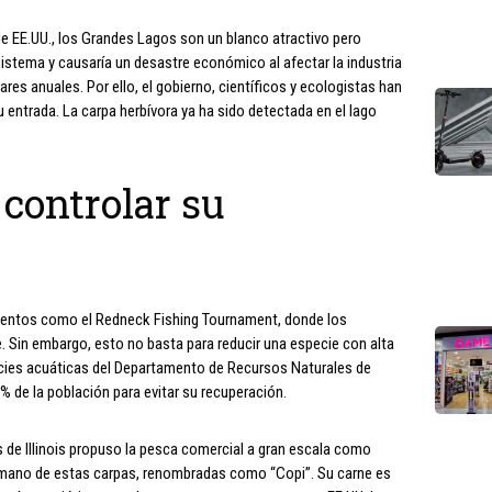
e EE.UU., los Grandes Lagos son un blanco atractivo pero
sistema y causaría un desastre económico al afectar la industria
res anuales. Por ello, el gobierno, científicos y ecologistas han
 entrada. La carpa herbívora ya ha sido detectada en el lago
 controlar su
eventos como el Redneck Fishing Tournament, donde los
. Sin embargo, esto no basta para reducir una especie con alta
ecies acuáticas del Departamento de Recursos Naturales de
0% de la población para evitar su recuperación.
 de Illinois propuso la pesca comercial a gran escala como
ano de estas carpas, renombradas como “Copi”. Su carne es