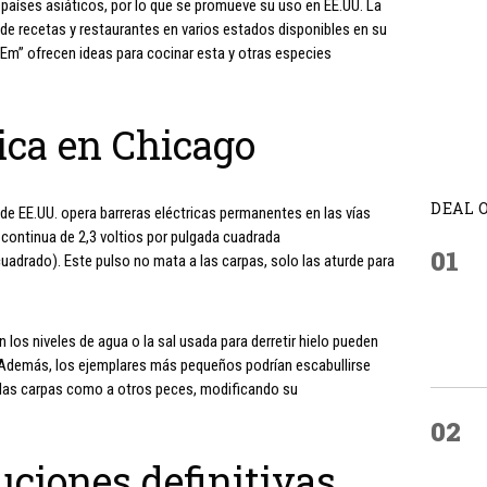
 países asiáticos, por lo que se promueve su uso en EE.UU. La
de recetas y restaurantes en varios estados disponibles en su
 ‘Em” ofrecen ideas para cocinar esta y otras especies
rica en Chicago
DEAL 
 de EE.UU. opera barreras eléctricas permanentes en las vías
 continua de 2,3 voltios por pulgada cuadrada
01
adrado). Este pulso no mata a las carpas, solo las aturde para
n los niveles de agua o la sal usada para derretir hielo pueden
d. Además, los ejemplares más pequeños podrían escabullirse
 las carpas como a otros peces, modificando su
02
ciones definitivas