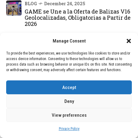
BLOG
December 24, 2025
GAME se Une a la Oferta de Balizas V16
Geolocalizadas, Obligatorias a Partir de
2026
BLOG
December 24, 2025
Manage Consent
Devastadora Explosión en Residencia
de Ancianos de Pensilvania Deja al
To provide the best experiences, we use technologies like cookies to store and/or
Menos Dos Víctimas Fatales
access device information. Consenting to these technologies will allow us to
process data such as browsing behavior or unique IDs on this site. Not consenting
or withdrawing consent, may adversely affect certain features and functions.
DEAL OF THE MONTH
Accept
01
TECNOLOGÍA
December 24, 2025
Deny
Vídeo impactante: BYD revela en
grabación cómo añadir 400 km de rango
en apenas 5 minutos de carga
View preferences
Privacy Policy
TECNOLOGÍA
February 9, 2026