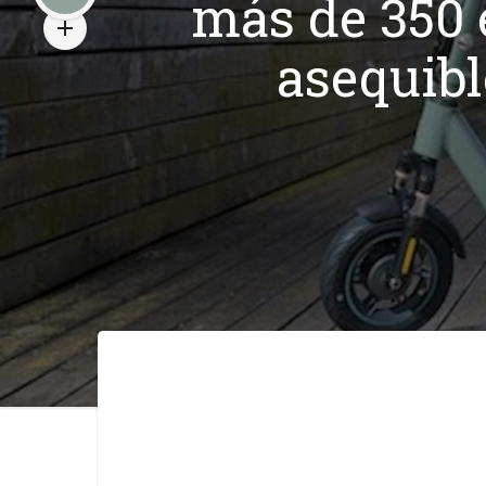
más de 350 e
asequibl