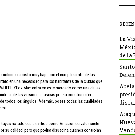
RECEN
La Vi
Méxic
de la
Santo
Defen
e combine un costo muy bajo con el cumplimiento de las
tido en una necesidad para los habitantes de la ciudad que
Abela
l ZWHEEL ZFox Max entra en este mercado como una de las
presi
ndose de las versiones básicas por su construcción
esde todos los ángulos. Además, posee todas las cualidades
discu
omi.
Ataqu
Nueva
s hayas notado que en sitios como Amazon su valor suele
Vanda
r su calidad, pero que podría disuadir a quienes controlan