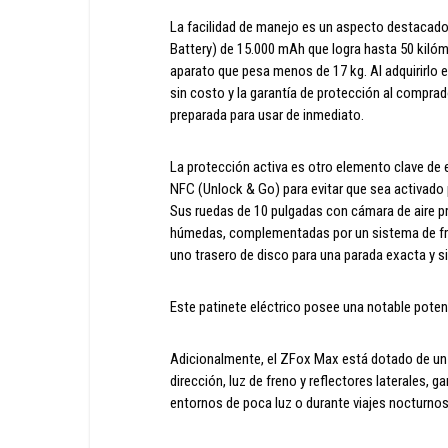
La facilidad de manejo es un aspecto destacad
Battery) de 15.000 mAh que logra hasta 50 kilóm
aparato que pesa menos de 17 kg. Al adquirirlo 
sin costo y la garantía de protección al comprad
preparada para usar de inmediato.
La protección activa es otro elemento clave de
NFC (Unlock & Go) para evitar que sea activado 
Sus ruedas de 10 pulgadas con cámara de aire p
húmedas, complementadas por un sistema de fr
uno trasero de disco para una parada exacta y s
Este patinete eléctrico posee una notable poten
Adicionalmente, el ZFox Max está dotado de un 
dirección, luz de freno y reflectores laterales, 
entornos de poca luz o durante viajes nocturnos