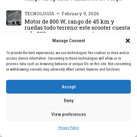
TECNOLOGÍA
February 9, 2026
Motor de 800 W, rango de 45 km y
ruedas todo terreno: este scooter cuesta
solo 300 euros y representa una
adquisición impresionante
Manage Consent
To provide the best experiences, we use technologies like cookies to store and/or
BLOG
December 24, 2025
access device information. Consenting to these technologies will allow us to
GAME se Une a la Oferta de Balizas V16
process data such as browsing behavior or unique IDs on this site. Not consenting
Geolocalizadas, Obligatorias a Partir de
or withdrawing consent, may adversely affect certain features and functions.
2026
Accept
BLOG
December 24, 2025
Devastadora Explosión en Residencia
Deny
de Ancianos de Pensilvania Deja al
Menos Dos Víctimas Fatales
View preferences
Privacy Policy
DEAL OF THE MONTH