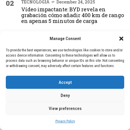
02
TECNOLOGÍA
December 24, 2025
Vídeo impactante: BYD revela en
grabación cómo añadir 400 km de rango
en apenas 5 minutos de carga
Manage Consent
03
BLOG
December 24, 2025
GAME se Une a la Oferta de Balizas V16
To provide the best experiences, we use technologies like cookies to store and/or
Geolocalizadas, Obligatorias a Partir de
access device information. Consenting to these technologies will allow us to
2026
process data such as browsing behavior or unique IDs on this site. Not consenting
or withdrawing consent, may adversely affect certain features and functions.
04
BLOG
December 24, 2025
Accept
Devastadora Explosión en Residencia
de Ancianos de Pensilvania Deja al
Deny
Menos Dos Víctimas Fatales
View preferences
Privacy Policy
ADVERTISEMENT