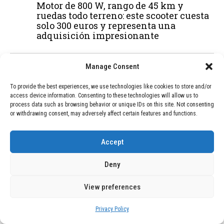
Motor de 800 W, rango de 45 km y
ruedas todo terreno: este scooter cuesta
solo 300 euros y representa una
adquisición impresionante
Manage Consent
03
BLOG
December 24, 2025
GAME se Une a la Oferta de Balizas V16
To provide the best experiences, we use technologies like cookies to store and/or
Geolocalizadas, Obligatorias a Partir de
access device information. Consenting to these technologies will allow us to
2026
process data such as browsing behavior or unique IDs on this site. Not consenting
or withdrawing consent, may adversely affect certain features and functions.
04
BLOG
December 24, 2025
Accept
Devastadora Explosión en Residencia
de Ancianos de Pensilvania Deja al
Deny
Menos Dos Víctimas Fatales
View preferences
ADVERTISEMENT
Privacy Policy