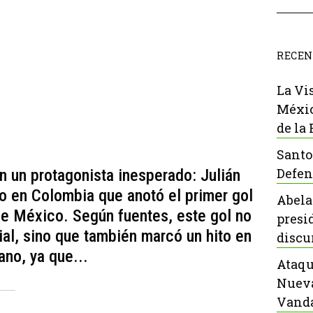
RECEN
La Vi
Méxic
de la
Santo
Defen
 un protagonista inesperado: Julián
o en Colombia que anotó el primer gol
Abela
de México. Según fuentes, este gol no
presi
ial, sino que también marcó un hito en
discu
ano, ya que...
Ataqu
Nueva
Vanda