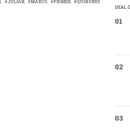
S
JULIÁN
MARCO
PRIMER
QUIÑONES
DEAL 
01
02
03