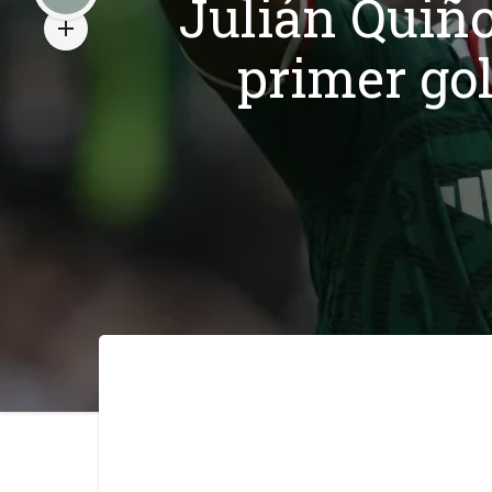
Julián Quiño
primer go