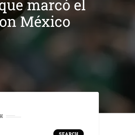
 que marcó el
con México
H
SEARCH