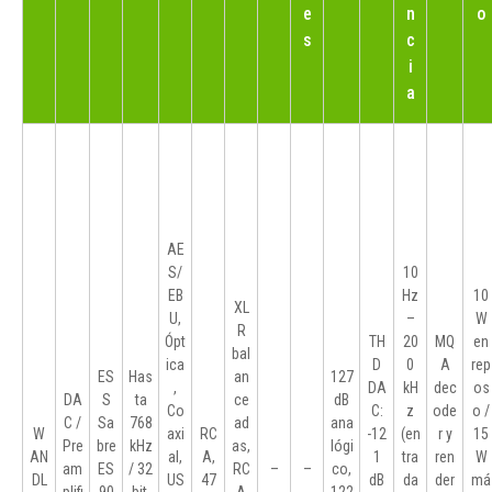
e
n
o
s
c
i
a
AE
S/
10
EB
Hz
10
XL
U,
–
W
R
Ópt
TH
20
MQ
en
bal
ica
D
0
A
rep
ES
Has
an
127
,
DA
kH
dec
os
DA
S
ta
ce
dB
Co
C:
z
ode
o /
C /
Sa
768
ad
ana
W
axi
RC
-12
(en
r y
15
Pre
bre
kHz
as,
lógi
AN
al,
A,
1
tra
ren
W
am
ES
/ 32
RC
–
–
co,
DL
US
47
dB
da
der
má