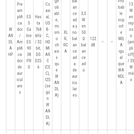
(pr
bal
Pro
Pre
Co
13
ob
an
bab
am
axi
W
abl
ce
3,5
le
plifi
ES
Has
al,
en
e,
ad
W
sop
ca
S
ta
US
rep
mi
a y
en
ort
W
dor
Sa
768
B-
os
sm
XL
no
50
e
AN
/
bre
kHz
C,
o
o
R,
bal
Ω
122
MQ
DL
Am
ES
/ 32
HD
–
–
(a
ch
RC
an
bal
dB
A
A
plifi
90
bit,
MI
pli
asi
A
ce
an
igu
HP
ca
38
DS
AR
off
s
ad
ce
al
dor
PR
D25
C
/ 3
qu
a
ad
que
de
O
6
(CE
W
e
de
o
WA
aur
C),
má
W
aur
NDL
icul
I2S
x
AN
icu
A
are
(se
DL
lar
s
gú
A)
es
n
W
AN
DL
A)