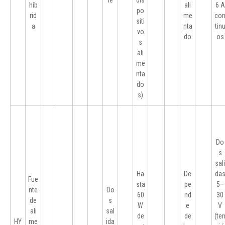
le
dis
híb
ali
6 A
po
rid
me
co
siti
a
nta
tin
vo
do
os
s
ali
me
nta
do
s)
Do
s
sali
Ha
De
da
Fue
sta
pe
5–
nte
Do
60
nd
30
de
s
W
e
V
ali
sal
de
de
(te
HY
me
ida