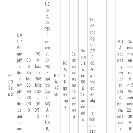
US
B-
C,
130
S/
dB
PDI
ana
DA
F
lógi
C /
co
MQ
Co
co
Pre
axi
A
ns
Ha
(12
am
PC
al,
Bal
dec
mo
sta
9
plifi
ES
M
S/
an
ode
en
RC
6,1
dB
ca
S
has
PDI
ce
r y
rep
A,
W
A-
dor
Sa
ta
F
ad
ren
os
ER
RC
XL
en
wei
/
bre
768
ópt
a y
der
o
CO
A,
R
50
ght
Am
ES
kHz
ico
no
–
–
er
<1
Ge
47
(pr
Ω
ed
plifi
90
/ 32
(co
bal
(US
W;
n 2
kΩ
ea
bal
en
ca
28
bit,
n
an
B,
ent
mp
an
alg
dor
PR
DS
MQ
ce
ópti
ad
)
ce
una
de
O
D51
A
ad
ca,
22
ad
s
aur
2
en
a
coa
30
o
fich
icul
US
xial
V
as),
are
B,
)
DC
117