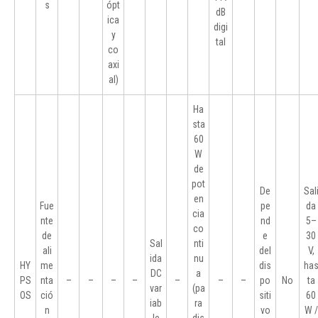
s
ópt
dB
ica
digi
y
tal
co
axi
al)
Ha
sta
60
W
de
pot
De
Sal
en
Fue
pe
da
cia
nte
nd
5–
co
de
e
30
Sal
nti
ali
del
V,
ida
nu
HY
me
dis
ha
DC
a
PS
nta
–
–
–
–
–
–
–
po
No
ta
var
(pa
OS
ció
siti
60
iab
ra
n
vo
W /