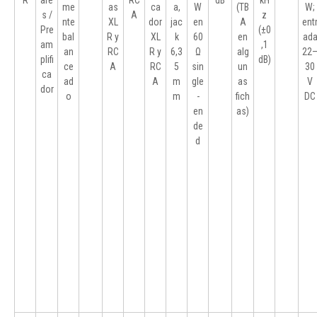
R
are
RC
dB
kH
me
as
ca
a,
W
(TB
W;
s /
A
z
nte
XL
dor
jac
en
A
ent
Pre
(±0
bal
R y
XL
k
60
en
ad
am
,1
an
RC
R y
6,3
Ω
alg
22
plifi
dB)
ce
A
RC
5
sin
un
30
ca
ad
A
m
gle
as
V
dor
o
m
-
fich
DC
en
as)
de
d