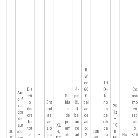
8
W
en
TH
Dis
4-
60
D+
Co
Am
eñ
Sal
pin
Ω
N:
ns
plifi
o
Ent
ida
XL
bal
no
mo
ca
20
dis
rad
s
R
an
es
en
dor
Hz
cre
as
de
bal
ce
pe
rep
de
–
to
an
pre
an
ad
cifi
os
aur
XL
10
tot
aló
am
ce
o;
ca
o
OO
icul
R,
130
0
al
–
gic
plifi
ad
2
do
No
<1