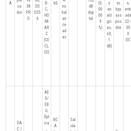
plifi
90
bit,
A
122
A
B-
kΩ
(0,
s
er,
x,
ca
38
DS
no
dB
C,
00
an
byp
ent
dor
PR
D25
bal
digi
HD
00
aló
ass
ad
O
6
an
tal
MI
9
gic
pos
22
ce
AR
%)
as,
ible
30
ad
C
±0,
V
as
(CE
1
DC
C),
dB)
I2S
AE
S/
EB
U,
Ópt
RC
Sal
DA
ica
A
ida
C /
,