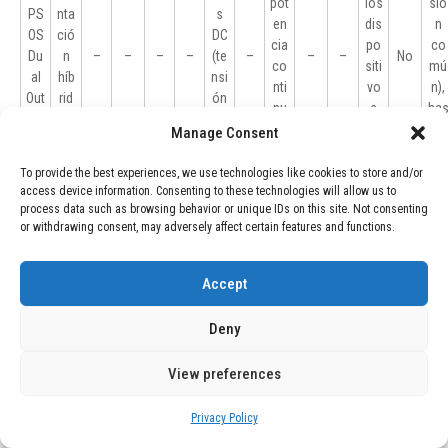
pot
los
sió
PS
nta
s
en
dis
n
OS
ció
DC
cia
po
co
Du
n
–
–
–
–
(te
–
–
–
No
co
siti
mú
al
híb
nsi
nti
vo
n),
Out
rid
ón
nu
s
ha
put
a
co
a
ali
ta
Manage Consent
do
mp
co
me
60
ble
arti
mb
nta
W /
To provide the best experiences, we use technologies like cookies to store and/or
sali
da)
access device information. Consenting to these technologies will allow us to
ina
do
6 A
da
process data such as browsing behavior or unique IDs on this site. Not consenting
da
s
co
or withdrawing consent, may adversely affect certain features and functions.
mb
na
os
Accept
Deny
View preferences
Para comprender esta iniciativa, es necesario considerar la era actual
del audio de alta resolución, donde los consumidores buscan
Privacy Policy
opciones más especializadas. Mientras algunas marcas investigan