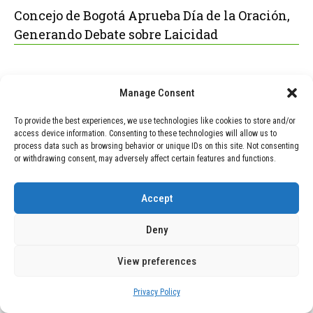
Concejo de Bogotá Aprueba Día de la Oración,
Generando Debate sobre Laicidad
Manage Consent
POPULAR
RECENT
To provide the best experiences, we use technologies like cookies to store and/or
access device information. Consenting to these technologies will allow us to
TECNOLOGÍA
December 24, 2025
process data such as browsing behavior or unique IDs on this site. Not consenting
Vídeo impactante: BYD revela en
or withdrawing consent, may adversely affect certain features and functions.
grabación cómo añadir 400 km de
rango en apenas 5 minutos de carga
Accept
TECNOLOGÍA
February 9, 2026
Deny
Motor de 800 W, rango de 45 km y
ruedas todo terreno: este scooter cuesta
solo 300 euros y representa una
View preferences
adquisición impresionante
Privacy Policy
BLOG
December 24, 2025