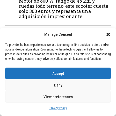
Motor de 800 W, rango de 45 km y
ruedas todo terreno: este scooter cuesta
solo 300 euros y representa una
adquisición impresionante
03
Manage Consent
BLOG
December 24, 2025
GAME se Une a la Oferta de Balizas V16
To provide the best experiences, we use technologies like cookies to store and/or
Geolocalizadas, Obligatorias a Partir de
access device information. Consenting to these technologies will allow us to
2026
process data such as browsing behavior or unique IDs on this site. Not consenting
or withdrawing consent, may adversely affect certain features and functions.
04
BLOG
December 24, 2025
Accept
Devastadora Explosión en Residencia
de Ancianos de Pensilvania Deja al
Deny
Menos Dos Víctimas Fatales
View preferences
ADVERTISEMENT
Privacy Policy