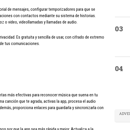
orial de mensajes, configurar temporizadores para que se
aciones con contactos mediante su sistema de historias.
z o video, videollamadas y llamadas de audio.
03
ivacidad. Es gratuita y sencilla de usar, con cifrado de extremo
l de tus comunicaciones.
04
tas más efectivas para reconocer música que suena en tu
una canción que te agrada, activas la app, procesa el audio
o. Además, proporciona enlaces para guardarla y sincronizarla con
ADVE
s por que la app sea más rápida y mejor. Actualiza a la