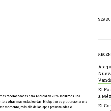
SEARC
RECEN
Ataqu
Nueva
Vanda
El Pa
a Méx
 más recomendadas para Android en 2026. Incluimos una
nto a otras más establecidas. El objetivo es proporcionar una
El Co
 este momento, más allá de las apps preinstaladas o