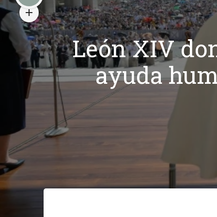
León XIV don
ayuda huma