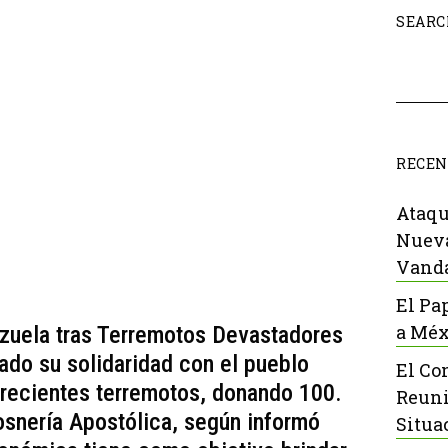
SEARC
RECEN
Ataqu
Nueva
Vanda
El Pa
a Méx
zuela tras Terremotos Devastadores
ado su solidaridad con el pueblo
El Co
 recientes terremotos, donando 100.
Reuni
osnería Apostólica, según informó
Situa