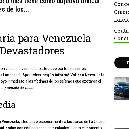
onómica tiene como objetivo brindar
Conce
s de los...
Oraci
Laici
Ceuta
ria para Venezuela
Const
 Devastadores
con el pueblo venezolano afectado por los recientes
la Limosnería Apostólica,
según informó Vatican News
. Esta
oyo inmediato a las víctimas de los seísmos que azotaron el
ño y pérdida de vidas
.
edia
n Venezuela, afectando especialmente a las zonas de La Guaira
mplicadas
con edificaciones derrumbadas. Hasta el momento,