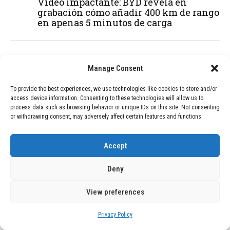
Vídeo impactante: BYD revela en
grabación cómo añadir 400 km de rango
en apenas 5 minutos de carga
02
TECNOLOGÍA
February 9, 2026
Manage Consent
Motor de 800 W, rango de 45 km y
ruedas todo terreno: este scooter cuesta
To provide the best experiences, we use technologies like cookies to store and/or
solo 300 euros y representa una
access device information. Consenting to these technologies will allow us to
adquisición impresionante
process data such as browsing behavior or unique IDs on this site. Not consenting
or withdrawing consent, may adversely affect certain features and functions.
03
BLOG
December 24, 2025
Accept
GAME se Une a la Oferta de Balizas V16
Geolocalizadas, Obligatorias a Partir de
Deny
2026
View preferences
04
BLOG
December 24, 2025
Privacy Policy
Devastadora Explosión en Residencia