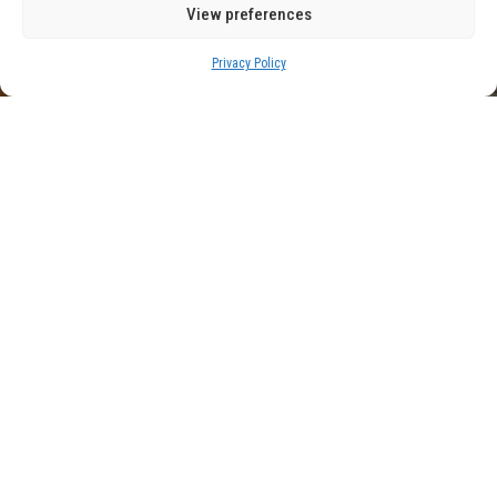
View preferences
Privacy Policy
Peor que la energía nuclear:
las infraestructuras de la IA
ya son el vecino menos
deseado
BLOG
June 5, 2026