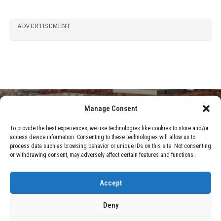
ADVERTISEMENT
Manage Consent
HOME
BLOG
PEOR QUE LA ENERGÍA NUCLEAR: LAS
To provide the best experiences, we use technologies like cookies to store and/or
access device information. Consenting to these technologies will allow us to
INFRAESTRUCTURAS DE LA IA YA SON EL VECINO
process data such as browsing behavior or unique IDs on this site. Not consenting
or withdrawing consent, may adversely affect certain features and functions.
MENOS DESEADO
Accept
Deny