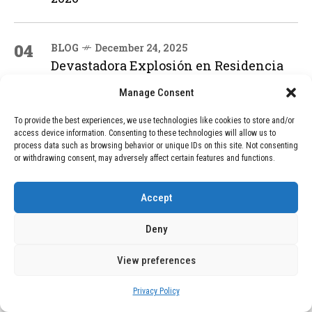
04
BLOG
December 24, 2025
Devastadora Explosión en Residencia
de Ancianos de Pensilvania Deja al
Menos Dos Víctimas Fatales
Manage Consent
To provide the best experiences, we use technologies like cookies to store and/or
access device information. Consenting to these technologies will allow us to
ADVERTISEMENT
process data such as browsing behavior or unique IDs on this site. Not consenting
or withdrawing consent, may adversely affect certain features and functions.
Accept
Deny
View preferences
Privacy Policy