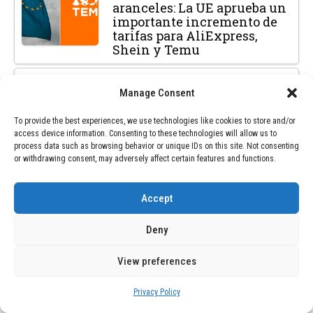
aranceles: La UE aprueba un
importante incremento de
tarifas para AliExpress,
Shein y Temu
NEXT POST
Manage Consent
BLOG
February 12, 2026
To provide the best experiences, we use technologies like cookies to store and/or
Mercadona y las marcas
access device information. Consenting to these technologies will allow us to
blancas han dominado el
process data such as browsing behavior or unique IDs on this site. Not consenting
panorama de los
or withdrawing consent, may adversely affect certain features and functions.
supermercados en España
durante años, hasta la
Accept
irrupción del modelo ultra
low cost
Deny
View preferences
Privacy Policy
SEARCH