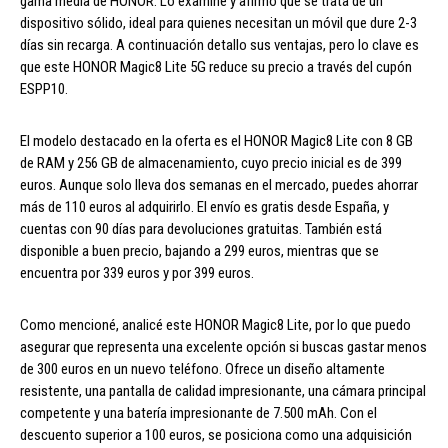
gama media de HONOR. Lo examiné y afirmo que se trata de un
dispositivo sólido, ideal para quienes necesitan un móvil que dure 2-3
días sin recarga. A continuación detallo sus ventajas, pero lo clave es
que este HONOR Magic8 Lite 5G reduce su precio a través del cupón
ESPP10.
El modelo destacado en la oferta es el HONOR Magic8 Lite con 8 GB
de RAM y 256 GB de almacenamiento, cuyo precio inicial es de 399
euros. Aunque solo lleva dos semanas en el mercado, puedes ahorrar
más de 110 euros al adquirirlo. El envío es gratis desde España, y
cuentas con 90 días para devoluciones gratuitas. También está
disponible a buen precio, bajando a 299 euros, mientras que se
encuentra por 339 euros y por 399 euros.
Como mencioné, analicé este HONOR Magic8 Lite, por lo que puedo
asegurar que representa una excelente opción si buscas gastar menos
de 300 euros en un nuevo teléfono. Ofrece un diseño altamente
resistente, una pantalla de calidad impresionante, una cámara principal
competente y una batería impresionante de 7.500 mAh. Con el
descuento superior a 100 euros, se posiciona como una adquisición