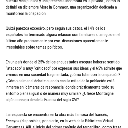
nuestra vida pública y una presencia incómoda en la privada”, como lo
definió en diciembre More in Common, una organización dedicada a
monitorear la crispación.
Quizá parezca excesivo, pero según sus datos, el 14% de los
españoles ha terminado alguna relación con familiares o amigos en el
último año precisamente por eso: discusiones aparentemente
irresolubles sobre temas políticos.
En un país donde el 25% de los encuestados asegura haberse sentido
“atacado” o muy “criticado” por expresar sus ideas y el 65% admite que
vivimos en una sociedad fragmentada, ¿cómo lidiar con la crispación?
¿Cómo calmar el debate cuando casi la mitad de la población está
inmersa en ‘cámaras de resonancia’ donde prácticamente todo su
entorno piensa igual o de manera muy similar? ¿Ofrece Montaigne
algún consejo desde la Francia del siglo XVI?
La respuesta se encuentra en la obra más famosa del francés,
Ensayos
(disponibles, por cierto, en la web de la Biblioteca Virtual
Cervantes). Allí, al inicio del primer capítulo del tercer libro, como frase