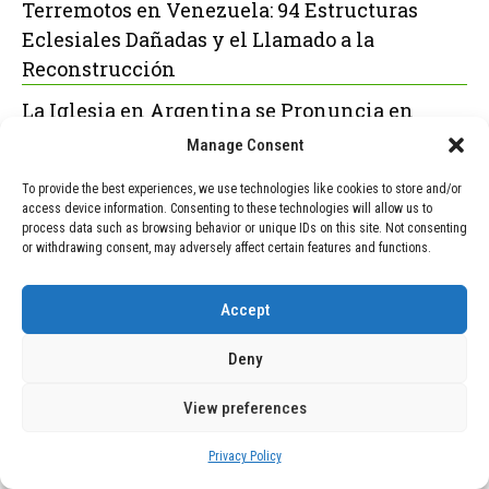
Terremotos en Venezuela: 94 Estructuras
Eclesiales Dañadas y el Llamado a la
Reconstrucción
La Iglesia en Argentina se Pronuncia en
Contra de la Ley de Inviolabilidad de la
Manage Consent
Propiedad Privada
To provide the best experiences, we use technologies like cookies to store and/or
access device information. Consenting to these technologies will allow us to
process data such as browsing behavior or unique IDs on this site. Not consenting
or withdrawing consent, may adversely affect certain features and functions.
POPULAR
RECENT
Accept
TECNOLOGÍA
December 24, 2025
Vídeo impactante: BYD revela en
Deny
grabación cómo añadir 400 km de
rango en apenas 5 minutos de carga
View preferences
TECNOLOGÍA
February 9, 2026
Privacy Policy
Motor de 800 W, rango de 45 km y