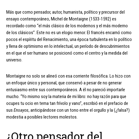
Más que como pensador, autor, humanista, político y precursor del
ensayo contemporáneo, Michel de Montaigne (1533-1592) es
recordado como “el más clásico de los modernos y el más moderno
de los clásicos”. Este no es un elogio menor. El francés encarnó como
pocos el espíritu del Renacimiento, una época turbulenta en lo político
y llena de optimismo en lo intelectual, un período de descubrimientos
en el que el ser humano se posicionó como el centro y la medida del
universo.
Montaigne no solo se alineó con esa corriente filosófica. Lo hizo con
un enfoque único y personal, que conservó a pesar de no generar
entusiasmo entre sus contemporáneos. A él no pareció importarle
mucho. “Yo mismo soy la materia de mi libro: no hay razón para que
ocupes tu ocio en tema tan frívolo y vano”, escribió en el prefacio de
sus
Ensayos
, anticipándose con un tono entre el orgullo y la (¿falsa?)
modestia a posibles lectores molestos.
¿Otro pensador del