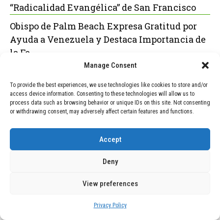
“Radicalidad Evangélica” de San Francisco
Obispo de Palm Beach Expresa Gratitud por
Ayuda a Venezuela y Destaca Importancia de
la Fe
Manage Consent
To provide the best experiences, we use technologies like cookies to store and/or
POPULAR
RECENT
access device information. Consenting to these technologies will allow us to
process data such as browsing behavior or unique IDs on this site. Not consenting
or withdrawing consent, may adversely affect certain features and functions.
TECNOLOGÍA
December 24, 2025
Vídeo impactante: BYD revela en
Accept
grabación cómo añadir 400 km de
rango en apenas 5 minutos de carga
Deny
TECNOLOGÍA
February 9, 2026
View preferences
Motor de 800 W, rango de 45 km y
ruedas todo terreno: este scooter cuesta
Privacy Policy
solo 300 euros y representa una