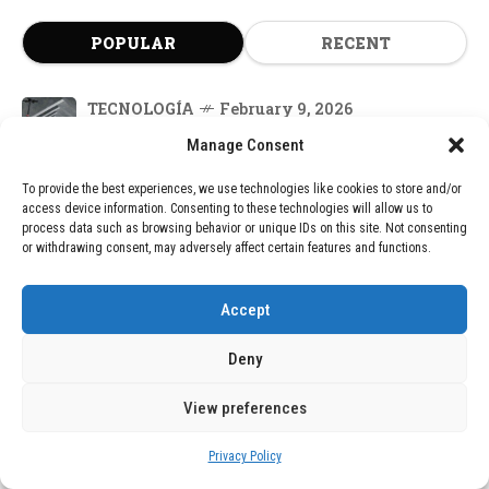
POPULAR
RECENT
TECNOLOGÍA
February 9, 2026
Motor de 800 W, rango de 45 km y
Manage Consent
ruedas todo terreno: este scooter cuesta
solo 300 euros y representa una
To provide the best experiences, we use technologies like cookies to store and/or
adquisición impresionante
access device information. Consenting to these technologies will allow us to
process data such as browsing behavior or unique IDs on this site. Not consenting
or withdrawing consent, may adversely affect certain features and functions.
TECNOLOGÍA
December 24, 2025
Vídeo impactante: BYD revela en
grabación cómo añadir 400 km de
Accept
rango en apenas 5 minutos de carga
Deny
BLOG
December 24, 2025
View preferences
GAME se Une a la Oferta de Balizas V16
Geolocalizadas, Obligatorias a Partir de
2026
Privacy Policy