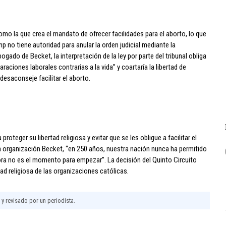
como la que crea el mandato de ofrecer facilidades para el aborto, lo que
p no tiene autoridad para anular la orden judicial mediante la
ado de Becket, la interpretación de la ley por parte del tribunal obliga
raciones laborales contrarias a la vida” y coartaría la libertad de
desaconseje facilitar el aborto.
oteger su libertad religiosa y evitar que se les obligue a facilitar el
a organización Becket, “en 250 años, nuestra nación nunca ha permitido
ahora no es el momento para empezar”. La decisión del Quinto Circuito
tad religiosa de las organizaciones católicas.
l y revisado por un periodista.