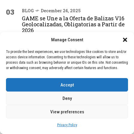
03
BLOG
December 24, 2025
GAME se Une a la Oferta de Balizas V16
Geolocalizadas, Obligatorias a Partir de
2026
Manage Consent
04
BLOG
December 24, 2025
To provide the best experiences, we use technologies like cookies to store and/or
access device information. Consenting to these technologies will allow us to
Devastadora Explosión en Residencia
process data such as browsing behavior or unique IDs on this site. Not consenting
de Ancianos de Pensilvania Deja al
or withdrawing consent, may adversely affect certain features and functions.
Menos Dos Víctimas Fatales
Accept
ADVERTISEMENT
Deny
View preferences
Privacy Policy