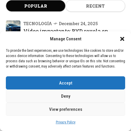
POPULAR
RECENT
TECNOLOGÍA
December 24, 2025
Vídeo impactante: BYD revela en
grabación cómo añadir 400 km de
Manage Consent
rango en apenas 5 minutos de carga
To provide the best experiences, we use technologies like cookies to store and/or
access device information. Consenting to these technologies will allow us to
TECNOLOGÍA
February 9, 2026
process data such as browsing behavior or unique IDs on this site. Not consenting
Motor de 800 W, rango de 45 km y
or withdrawing consent, may adversely affect certain features and functions.
ruedas todo terreno: este scooter cuesta
solo 300 euros y representa una
adquisición impresionante
Accept
Deny
BLOG
December 24, 2025
GAME se Une a la Oferta de Balizas V16
View preferences
Geolocalizadas, Obligatorias a Partir de
2026
Privacy Policy