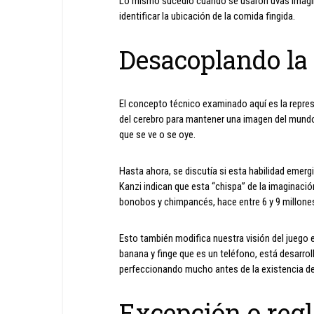
Lo mismo sucedió cuando se usaron uvas imagina
identificar la ubicación de la comida fingida.
Desacoplando la 
El concepto técnico examinado aquí es la repres
del cerebro para mantener una imagen del mundo q
que se ve o se oye.
Hasta ahora, se discutía si esta habilidad emer
Kanzi indican que esta “chispa” de la imaginac
bonobos y chimpancés, hace entre 6 y 9 millone
Esto también modifica nuestra visión del juego 
banana y finge que es un teléfono, está desarro
perfeccionando mucho antes de la existencia de
Excepción o regl