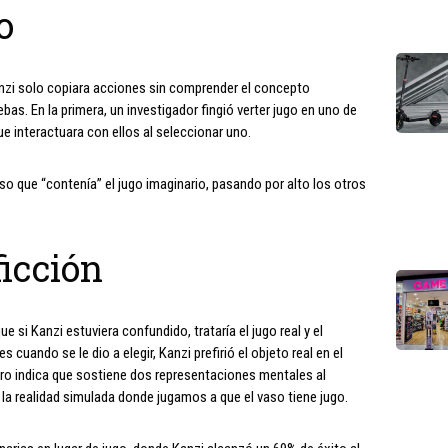
o
Kanzi solo copiara acciones sin comprender el concepto
ebas. En la primera, un investigador fingió verter jugo en uno de
ue interactuara con ellos al seleccionar uno.
aso que “contenía” el jugo imaginario, pasando por alto los otros
ficción
ue si Kanzi estuviera confundido, trataría el jugo real y el
 cuando se le dio a elegir, Kanzi prefirió el objeto real en el
ero indica que sostiene dos representaciones mentales al
y la realidad simulada donde jugamos a que el vaso tiene jugo.