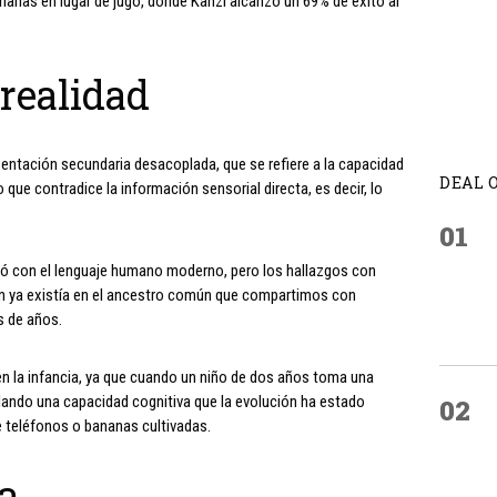
rias en lugar de jugo, donde Kanzi alcanzó un 69% de éxito al
realidad
entación secundaria desacoplada, que se refiere a la capacidad
DEAL 
ue contradice la información sensorial directa, es decir, lo
01
gió con el lenguaje humano moderno, pero los hallazgos con
ión ya existía en el ancestro común que compartimos con
s de años.
en la infancia, ya que cuando un niño de dos años toma una
llando una capacidad cognitiva que la evolución ha estado
02
 teléfonos o bananas cultivadas.
a