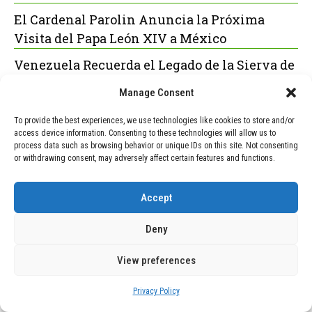
El Cardenal Parolin Anuncia la Próxima
Visita del Papa León XIV a México
Venezuela Recuerda el Legado de la Sierva de
Dios María Esperanza de Bianchini en el 22°
Manage Consent
Aniversario de su Fallecimiento
To provide the best experiences, we use technologies like cookies to store and/or
Acuerdo Histórico: Hospital Infantil de Texas
access device information. Consenting to these technologies will allow us to
Abandona Procedimientos de “Rechazo del
process data such as browsing behavior or unique IDs on this site. Not consenting
or withdrawing consent, may adversely affect certain features and functions.
Sexo” en Menores
Catania Conmemora 900 Años del Regreso de
Accept
las Reliquias de Santa Águeda con el
Cardenal Parolin
Deny
View preferences
POPULAR
RECENT
Privacy Policy