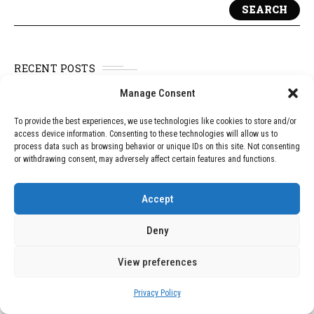
SEARCH
RECENT POSTS
Manage Consent
Abelardo de la Espriella asume la presidencia
de Colombia con un discurso que vivifica a
To provide the best experiences, we use technologies like cookies to store and/or
access device information. Consenting to these technologies will allow us to
Cristo Rey
process data such as browsing behavior or unique IDs on this site. Not consenting
or withdrawing consent, may adversely affect certain features and functions.
Ataques contra la Iglesia Católica en Nueva
York: Un Patrón de Vandalismo y Odio
Accept
El Papa León XIV y su posible visita a México:
Una invitación pendiente
Deny
El Consejo de la OEA Considera Reunión de
View preferences
Emergencia sobre la Situación en Nicaragua
Privacy Policy
Concejo de Bogotá Aprueba Día de la Oración,