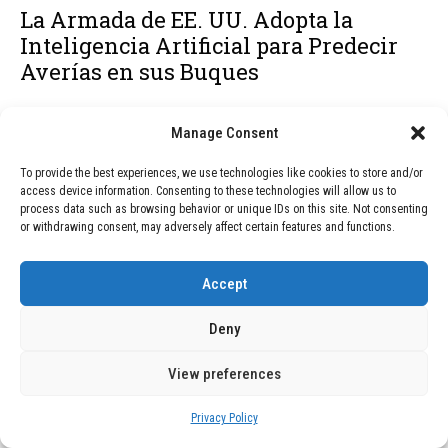
La Armada de EE. UU. Adopta la
Inteligencia Artificial para Predecir
Averías en sus Buques
Manage Consent
To provide the best experiences, we use technologies like cookies to store and/or
access device information. Consenting to these technologies will allow us to
process data such as browsing behavior or unique IDs on this site. Not consenting
or withdrawing consent, may adversely affect certain features and functions.
Accept
Deny
BLOG
July 2, 2026
View preferences
Oferta exclusiva: Xiaomi 17T con
descuento de 190 euros en Amazon
Privacy Policy