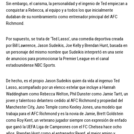
Sin embargo, el carisma, la personalidad y el ingenio de Ted empiezan a
conquistar a Rebecca, al equipo y a todos los que inicialmente
dudaban de su nombramiento como entrenador principal del AFC
Richmond.
Por supuesto, se trata de ‘Ted Lasso’, una comedia deportiva creada
por Bill Lawrence, Jason Sudeikis, Joe Kelly y Brendan Hunt, basada en
un personaje del mismo nombre que Sudeikis interpretó en una serie
de anuncios para promocionar la Premier League en el canal
estadounidense NBC Sports.
De hecho, es el propio Jason Sudeikis quien da vida al ingenuo Ted
Lasso, acompañado por un elenco estelar que incluye a Hannah
Waddingham como Rebecca Welton, Phil Dunster como Jamie Tartt, un
joven y talentoso delantero cedido al AFC Richmond y propiedad del
Manchester City, Juno Temple como Keeley Jones, una modelo que
trabaja para el AFC Richmond y es la novia de Jamie, Brett Goldstein
como Roy Kent, un veterano jugador siempre con expresión de enfado
que ganó la UEFA Liga de Campeones con el FC Chelsea hace ocho
años, Brendan Hunt como el entrenador Beard, el mejor amigo y