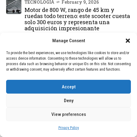
TECNOLOGÍA
February 9, 2026
Motor de 800 W, rango de 45 km y
ruedas todo terreno: este scooter cuesta
solo 300 euros y representa una
adquisición impresionante
Manage Consent
BLOG
December 24, 2025
GAME se Une a la Oferta de Balizas V16
To provide the best experiences, we use technologies like cookies to store and/or
Geolocalizadas, Obligatorias a Partir de
access device information. Consenting to these technologies will allow us to
2026
process data such as browsing behavior or unique IDs on this site. Not consenting
or withdrawing consent, may adversely affect certain features and functions.
BLOG
December 24, 2025
Devastadora Explosión en Residencia
Accept
de Ancianos de Pensilvania Deja al
Menos Dos Víctimas Fatales
Deny
View preferences
DEAL OF THE MONTH
Privacy Policy
01
TECNOLOGÍA
December 24, 2025