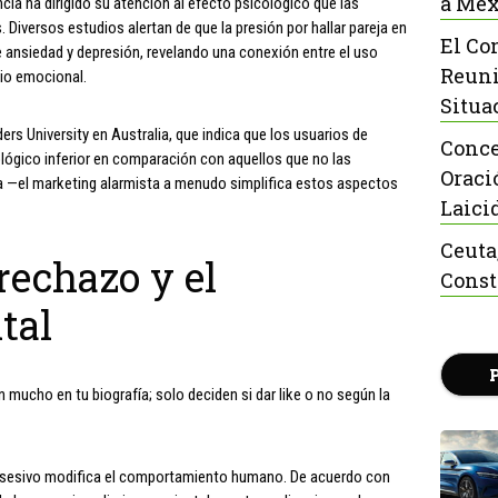
a Méx
encia ha dirigido su atención al efecto psicológico que las
 Diversos estudios alertan de que la presión por hallar pareja en
El Co
 ansiedad y depresión, revelando una conexión entre el uso
Reuni
io emocional.
Situa
ers University en Australia, que indica que los usuarios de
Conce
lógico inferior en comparación con aquellos que no las
Oraci
a —el marketing alarmista a menudo simplifica estos aspectos
Laici
Ceuta
rechazo y el
Const
tal
 mucho en tu biografía; solo deciden si dar like o no según la
bsesivo modifica el comportamiento humano. De acuerdo con