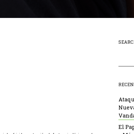
SEARC
RECEN
Ataqu
Nueva
Vanda
El Pa