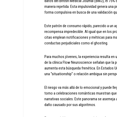
datos del British Medical Journal (BMJ), el 75% 
manera repetida. Esta impulsividad genera una p
forma compulsiva en busca de una validación qu
Este patrón de consumo rápido, parecido a un ag
recompensa impredecible. Al igual que en los pr
citas emplean notificaciones y métricas para 
conductas perjudiciales como el ghosting.
Para muchos jóvenes, la experiencia resulta en
de la clínica Flow Neuroscience señalan que la p
aumenta esta búsqueda frenética. En Estados Un
una “situationship” o relación ambigua sin persp
El riesgo va más allá de lo emocional y puede lle
torno a celebraciones románticas muestran que l
narrativas sociales. Este panorama se asemeja 
daño causado por sus algoritmos.