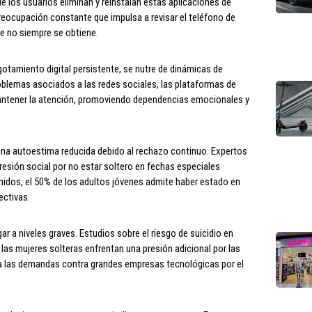
de los usuarios eliminan y reinstalan estas aplicaciones de
reocupación constante que impulsa a revisar el teléfono de
e no siempre se obtiene.
otamiento digital persistente, se nutre de dinámicas de
oblemas asociados a las redes sociales, las plataformas de
mantener la atención, promoviendo dependencias emocionales y
 una autoestima reducida debido al rechazo continuo. Expertos
resión social por no estar soltero en fechas especiales
idos, el 50% de los adultos jóvenes admite haber estado en
ectivas.
gar a niveles graves. Estudios sobre el riesgo de suicidio en
as mujeres solteras enfrentan una presión adicional por las
a las demandas contra grandes empresas tecnológicas por el