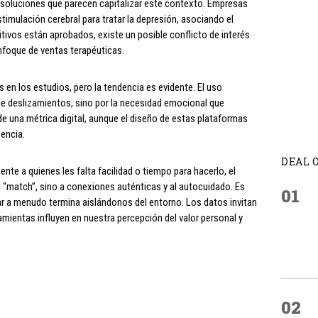
soluciones que parecen capitalizar este contexto. Empresas
mulación cerebral para tratar la depresión, asociando el
ivos están aprobados, existe un posible conflicto de interés
enfoque de ventas terapéuticas.
 en los estudios, pero la tendencia es evidente. El uso
de deslizamientos, sino por la necesidad emocional que
e una métrica digital, aunque el diseño de estas plataformas
encia.
DEAL 
te a quienes les falta facilidad o tiempo para hacerlo, el
 “match”, sino a conexiones auténticas y al autocuidado. Es
01
ar a menudo termina aislándonos del entorno. Los datos invitan
mientas influyen en nuestra percepción del valor personal y
02