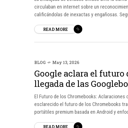
circulaban en internet sobre un reconocimient
calificándolas de inexactas y engañosas. Seg
especial exclusivo al embajador iraní ante...
READ MORE
BLOG
May 13, 2026
Google aclara el futuro
llegada de las Googleb
El Futuro de los Chromebooks: Aclaraciones 
esclarecido el futuro de los Chromebooks tra
portátiles premium basada en Android y enfocad
empresa, ChromeOS no desaparecerá y se seg
READ MORE