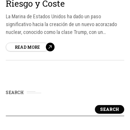
Riesgo y Coste
La Marina de Estados Unidos ha dado un paso
significativo hacia la creación de un nuevo acorazado
nuclear, conocido como la clase Trump, con un
presupuesto estimado de 17. 000 millones de dólares
READ MORE
por unidad. Este proyecto, que se presenta como el
regreso del acorazado a la guerra moderna, busca
combinar fuego de largo alcance,...
SEARCH
SEARCH