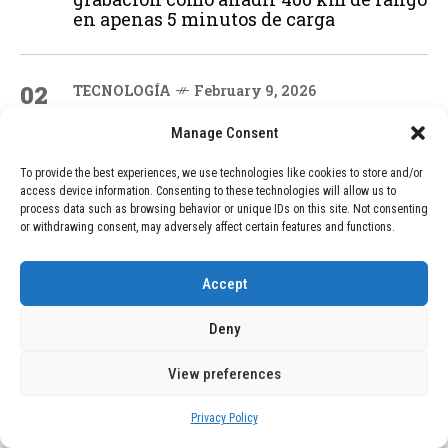
en apenas 5 minutos de carga
02
TECNOLOGÍA
February 9, 2026
Motor de 800 W, rango de 45 km y
ruedas todo terreno: este scooter cuesta
Manage Consent
solo 300 euros y representa una
adquisición impresionante
To provide the best experiences, we use technologies like cookies to store and/or
access device information. Consenting to these technologies will allow us to
process data such as browsing behavior or unique IDs on this site. Not consenting
or withdrawing consent, may adversely affect certain features and functions.
03
BLOG
December 24, 2025
GAME se Une a la Oferta de Balizas V16
Accept
Geolocalizadas, Obligatorias a Partir de
2026
Deny
View preferences
04
BLOG
December 24, 2025
Devastadora Explosión en Residencia
Privacy Policy
de Ancianos de Pensilvania Deja al