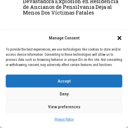
Devastadora Explosión en Residencia
de Ancianos de Pensilvania Deja al
Menos Dos Víctimas Fatales
DEAL OF THE MONTH
Manage Consent
01
TECNOLOGÍA
December 24, 2025
To provide the best experiences, we use technologies like cookies to store and/or
Vídeo impactante: BYD revela en
access device information. Consenting to these technologies will allow us to
grabación cómo añadir 400 km de rango
process data such as browsing behavior or unique IDs on this site. Not consenting
en apenas 5 minutos de carga
or withdrawing consent, may adversely affect certain features and functions.
Accept
02
TECNOLOGÍA
February 9, 2026
Motor de 800 W, rango de 45 km y
Deny
ruedas todo terreno: este scooter cuesta
solo 300 euros y representa una
View preferences
adquisición impresionante
Privacy Policy