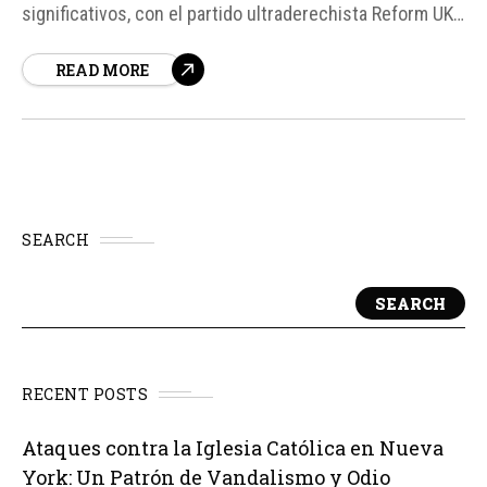
significativos, con el partido ultraderechista Reform UK
de Nigel Farage obteniendo una clara victoria. Esto ha
READ MORE
supuesto un varapalo para los laboristas de Keir Starmer
y un pésimo resultado para los tories, quienes se
encuentran en retroceso.
SEARCH
SEARCH
RECENT POSTS
Ataques contra la Iglesia Católica en Nueva
York: Un Patrón de Vandalismo y Odio