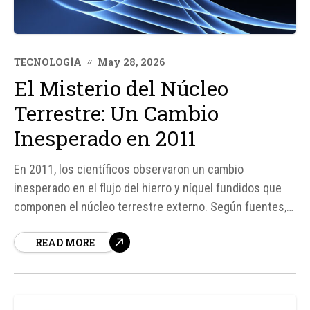
TECNOLOGÍA
May 28, 2026
El Misterio del Núcleo
Terrestre: Un Cambio
Inesperado en 2011
En 2011, los científicos observaron un cambio
inesperado en el flujo del hierro y níquel fundidos que
componen el núcleo terrestre externo. Según fuentes,
este cambio se caracterizó por un desplazamiento hacia
READ MORE
el este, contrario al movimiento normal hacia el oeste.
Este fenómeno ha sido objeto de estudio durante 27
años, desde...