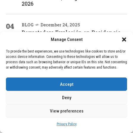
2026
04
BLOG
December 24, 2025
Devastadora Explosión en Residencia
de Ancianos de Pensilvania Deja al
Manage Consent
Menos Dos Víctimas Fatales
To provide the best experiences, we use technologies like cookies to store and/or
access device information. Consenting to these technologies will allow us to
process data such as browsing behavior or unique IDs on this site. Not consenting
ADVERTISEMENT
or withdrawing consent, may adversely affect certain features and functions.
Accept
Deny
View preferences
Privacy Policy