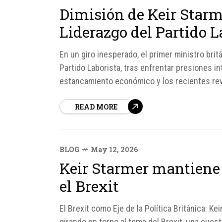
Dimisión de Keir Starm
Liderazgo del Partido L
En un giro inesperado, el primer ministro bri
Partido Laborista, tras enfrentar presiones in
estancamiento económico y los recientes rev
punto de inflexión en la...
READ MORE
BLOG
May 12, 2026
Keir Starmer mantiene s
el Brexit
El Brexit como Eje de la Política Británica: Ke
girando en torno al tema del Brexit, una cuesti