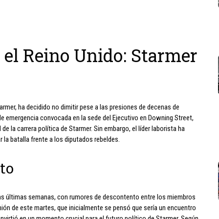
n el Reino Unido: Starmer
Starmer, ha decidido no dimitir pese a las presiones de decenas de
 de emergencia convocada en la sede del Ejecutivo en Downing Street,
 de la carrera política de Starmer. Sin embargo, el líder laborista ha
la batalla frente a los diputados rebeldes.
to
n las últimas semanas, con rumores de descontento entre los miembros
eunión de este martes, que inicialmente se pensó que sería un encuentro
 convirtió en un momento crucial para el futuro político de Starmer. Según