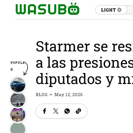
LIGHT
Starmer se res
a las presione
POPULA
R
diputados y m
BLOG
May 12, 2026