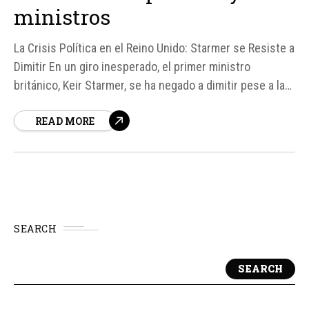
ministros
La Crisis Política en el Reino Unido: Starmer se Resiste a
Dimitir En un giro inesperado, el primer ministro
británico, Keir Starmer, se ha negado a dimitir pese a las
crecientes presiones de decenas de diputados y
READ MORE
ministros de su propio partido. La reunión de
emergencia en la sede del Ejecutivo en Downing...
SEARCH
SEARCH