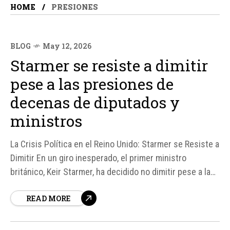
HOME
PRESIONES
BLOG
May 12, 2026
Starmer se resiste a dimitir
pese a las presiones de
decenas de diputados y
ministros
La Crisis Política en el Reino Unido: Starmer se Resiste a
Dimitir En un giro inesperado, el primer ministro
británico, Keir Starmer, ha decidido no dimitir pese a las
presiones de decenas de diputados y ministros que
READ MORE
exigen su retirada. La reunión de emergencia convocada
en la sede del Ejecutivo en Downing Street,...